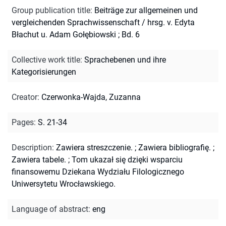
Group publication title
:
Beiträge zur allgemeinen und
vergleichenden Sprachwissenschaft / hrsg. v. Edyta
Błachut u. Adam Gołębiowski ; Bd. 6
Collective work title
:
Sprachebenen und ihre
Kategorisierungen
Creator
:
Czerwonka-Wajda, Zuzanna
Pages
:
S. 21-34
Description
:
Zawiera streszczenie.
;
Zawiera bibliografię.
;
Zawiera tabele.
;
Tom ukazał się dzięki wsparciu
finansowemu Dziekana Wydziału Filologicznego
Uniwersytetu Wrocławskiego.
Language of abstract
:
eng