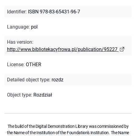
Identifier
:
ISBN 978-83-65431-96-7
Language
:
pol
Has version
:
http://www.bibliotekacyfrowa.pl/publication/95227
License
:
OTHER
Detailed object type
:
rozdz
Object type
:
Rozdział
The build of the Digital Demonstration Library was commissioned by
the Name of the Institution of the Foundation's Institution. The Name