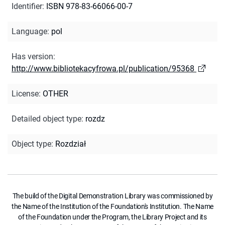
Identifier
:
ISBN 978-83-66066-00-7
Language
:
pol
Has version
:
http://www.bibliotekacyfrowa.pl/publication/95368
License
:
OTHER
Detailed object type
:
rozdz
Object type
:
Rozdział
The build of the Digital Demonstration Library was commissioned by
the Name of the Institution of the Foundation's Institution. The Name
of the Foundation under the Program, the Library Project and its