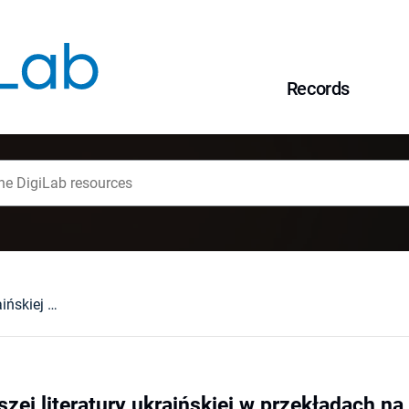
Records
Recepcja najnowszej literatury ukraińskiej w przekładach na język polski po roku 1989 : wybrane zagadnienia w ujęciu diachronicznym i synchronicznym
ej literatury ukraińskiej w przekładach na 