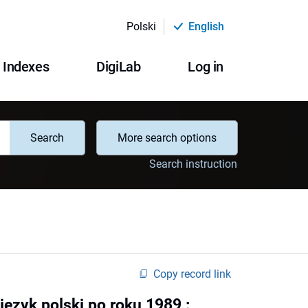
Polski
English
Indexes
DigiLab
Log in
Search
More search options
Search instruction
Copy record link
język polski po roku 1989 :