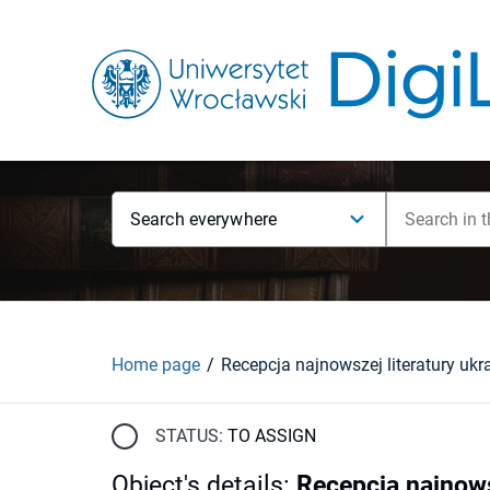
Search everywhere
Home page
STATUS:
TO ASSIGN
Object's details
:
Recepcja najnowsz