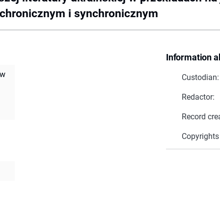
achronicznym i synchronicznym
Information a
 w
Custodian:
Redactor:
Record cre
Copyrights