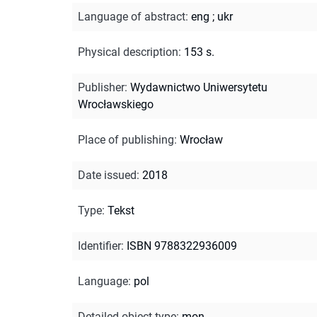
Language of abstract
:
eng
;
ukr
Physical description
:
153 s.
Publisher
:
Wydawnictwo Uniwersytetu
Wrocławskiego
Place of publishing
:
Wrocław
Date issued
:
2018
Type
:
Tekst
Identifier
:
ISBN 9788322936009
Language
:
pol
Detailed object type
:
mon