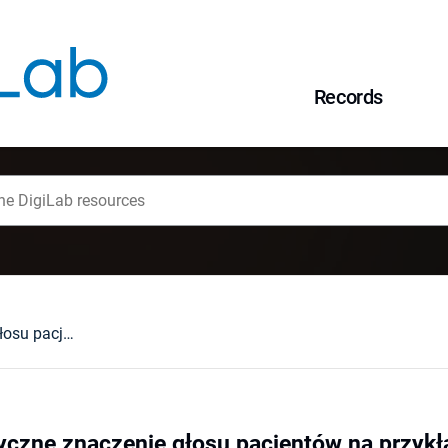
Records
Społeczne i polityczne znaczenie głosu pacjentów na przykładzie patografii raka piersi
yczne znaczenie głosu pacjentów na przykład