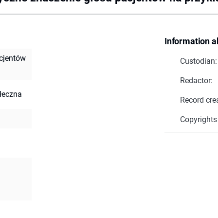
Information a
acjentów
Custodian:
Redactor:
łeczna
Record cre
Copyrights