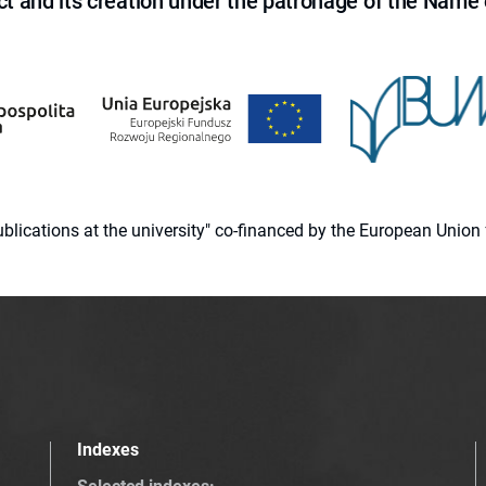
ct and its creation under the patronage of the Name o
 publications at the university" co-financed by the European Un
Indexes