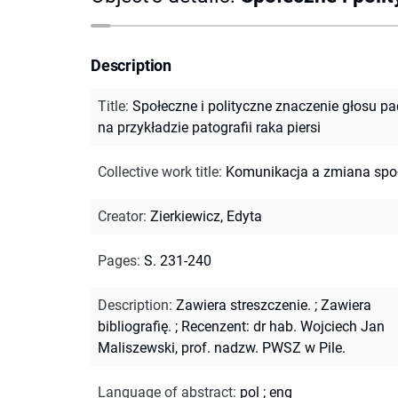
Description
Title
:
Społeczne i polityczne znaczenie głosu p
na przykładzie patografii raka piersi
Collective work title
:
Komunikacja a zmiana spo
Creator
:
Zierkiewicz, Edyta
Pages
:
S. 231-240
Description
:
Zawiera streszczenie.
;
Zawiera
bibliografię.
;
Recenzent: dr hab. Wojciech Jan
Maliszewski, prof. nadzw. PWSZ w Pile.
Language of abstract
:
pol
;
eng