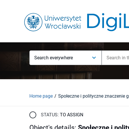
Search everywhere
Home page
STATUS:
TO ASSIGN
Object's details
:
Społeczne i polit