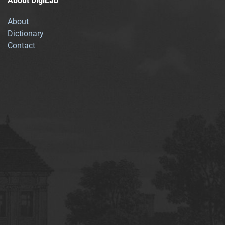
About DigiLab
About
Dictionary
Contact