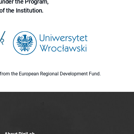
 under the Program,
f the Institution.
ion from the European Regional Development Fund.