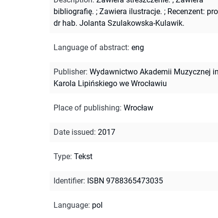
bibliografię.
;
Zawiera ilustracje.
;
Recenzent: pro
dr hab. Jolanta Szulakowska-Kulawik.
Language of abstract
:
eng
Publisher
:
Wydawnictwo Akademii Muzycznej i
Karola Lipińskiego we Wrocławiu
Place of publishing
:
Wrocław
Date issued
:
2017
Type
:
Tekst
Identifier
:
ISBN 9788365473035
Language
:
pol