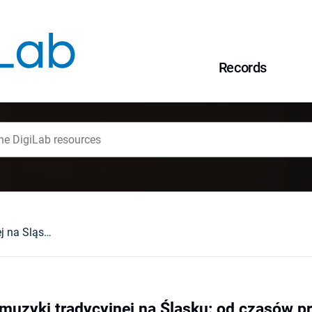
Records
Do problematyki muzyki tradycyjnej na Śląsku: od czasów prehistorycznych do końca XVIII wieku
muzyki tradycyjnej na Śląsku: od czasów p