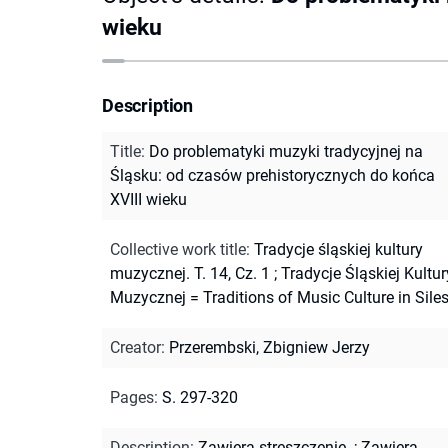
wieku
Description
Title
:
Do problematyki muzyki tradycyjnej na
Śląsku: od czasów prehistorycznych do końca
XVIII wieku
Collective work title
:
Tradycje śląskiej kultury
muzycznej. T. 14, Cz. 1
;
Tradycje Śląskiej Kultur
Muzycznej = Traditions of Music Culture in Siles
Creator
:
Przerembski, Zbigniew Jerzy
Pages
:
S. 297-320
Description
:
Zawiera streszczenie.
;
Zawiera