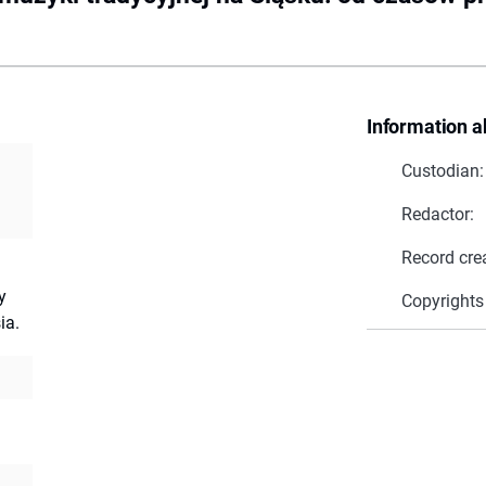
Information a
Custodian:
Redactor:
Record cre
y
Copyrights
ia.