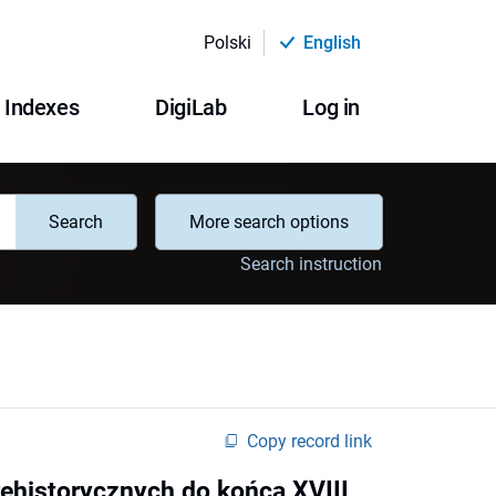
Polski
English
Indexes
DigiLab
Log in
Search
More search options
Search instruction
Copy record link
rehistorycznych do końca XVIII