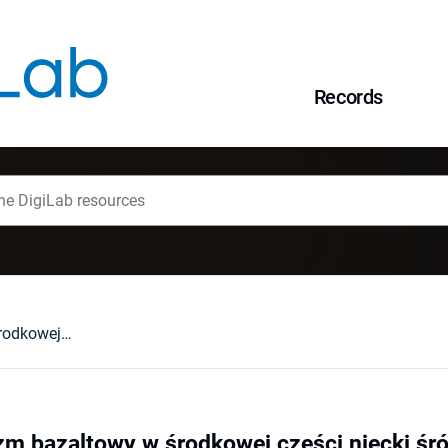
Records
Permski wulkanizm bazaltowy w środkowej części niecki śródsudeckiej
m bazaltowy w środkowej części niecki śr