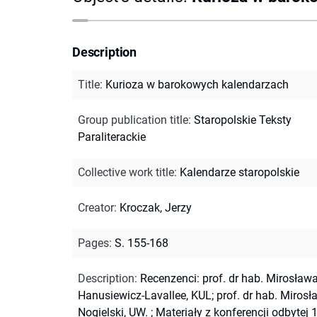
Description
Title
:
Kurioza w barokowych kalendarzach
Group publication title
:
Staropolskie Teksty
Paraliterackie
Collective work title
:
Kalendarze staropolskie
Creator
:
Kroczak, Jerzy
Pages
:
S. 155-168
Description
:
Recenzenci: prof. dr hab. Mirosław
Hanusiewicz-Lavallee, KUL; prof. dr hab. Mirosł
Nogielski, UW.
;
Materiały z konferencji odbytej 