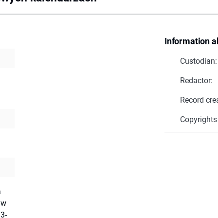
Information a
Custodian:
Redactor:
Record cre
Copyrights
a
aw
13-