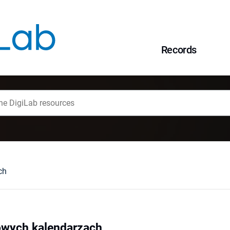
Records
ch
owych kalendarzach