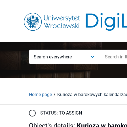
Search everywhere
Home page
Kurioza w barokowych kalendarza
STATUS:
TO ASSIGN
Object's details
:
Kurioza w barok