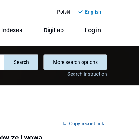
Polski
English
Indexes
DigiLab
Log in
Search
More search options
Search instruction
Copy record link
ków ze Lwowa