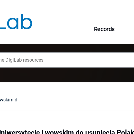
Records
Matematyka na Uniwersytecie Lwowskim do usunięcia Polaków ze Lwowa
niwersytecie Lwowskim do usunięcia Pola