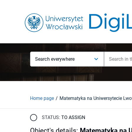
Search everywhere
Home page
STATUS:
TO ASSIGN
Object's details
:
Matematyka na U