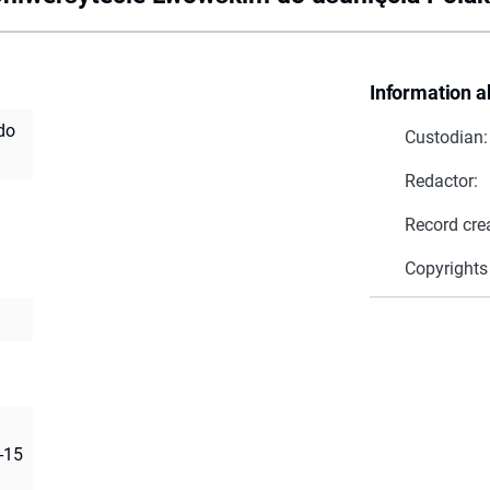
Information a
do
Custodian:
Redactor:
Record cre
Copyrights
4-15