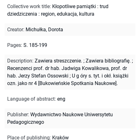
Collective work title
:
Kłopotliwe pamiątki : trud
dziedziczenia : region, edukacja, kultura
Creator
:
Michułka, Dorota
Pages
:
S. 185-199
Description
:
Zawiera streszczenie.
;
Zawiera bibliografię.
;
Recenzenci prof. dr hab. Jadwiga Kowalikowa, prof. dr
hab. Jerzy Stefan Ossowski
;
U g óry s. tyt. i okł. książki
ozn. jako nr 4 [Bukowieńskie Spotkania Naukowe].
Language of abstract
:
eng
Publisher
:
Wydawnictwo Naukowe Uniwersytetu
Pedagogicznego
Place of publishing
:
Kraków