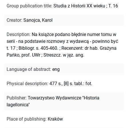
Group publication title
:
Studia z Historii XX wieku ; T. 16
Creator
:
Sanojca, Karol
Description
:
Na książce podano błędnie numer tomu w
serii - na podstawie rozmowy z wydawcą - powinno być
t. 17
;
Bibliogr. s. 405-460.
;
Recenzent: dr hab. Grażyna
Pańko, prof. UWr
;
Streszcz. w jęz. ang.
Language of abstract
:
eng
Physical description
:
477 s., [8] s. tabl.: fot.
Publisher
:
Towarzystwo Wydawnicze "Historia
Iagellonica"
Place of publishing
:
Kraków