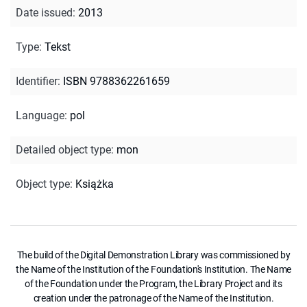
Date issued
:
2013
Type
:
Tekst
Identifier
:
ISBN 9788362261659
Language
:
pol
Detailed object type
:
mon
Object type
:
Książka
The build of the Digital Demonstration Library was commissioned by
the Name of the Institution of the Foundation's Institution. The Name
of the Foundation under the Program, the Library Project and its
creation under the patronage of the Name of the Institution.