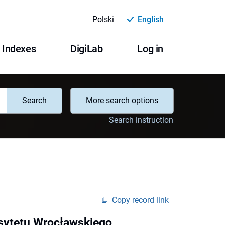
Polski
English
Indexes
DigiLab
Log in
Search
More search options
Search instruction
Copy record link
rsytetu Wrocławskiego