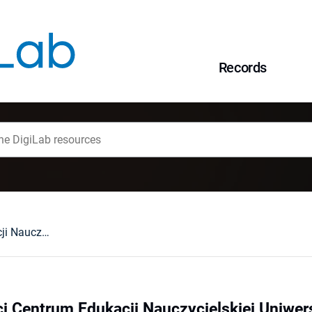
Records
10 lat działalności Centrum Edukacji Nauczycielskiej Uniwersytetu Wrocławskiego
ści Centrum Edukacji Nauczycielskiej Uniwe