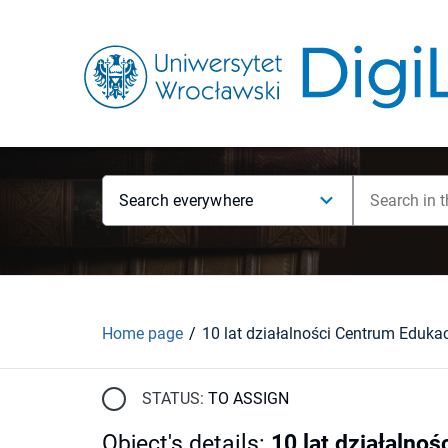
Search everywhere
Home page
STATUS:
TO ASSIGN
Object's details
:
10 lat działalno