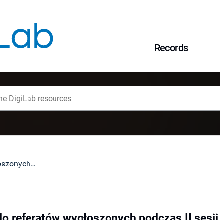
Records
Głos w dyskusji do referatów wygłoszonych podczas II sesji naukowej 21.9.2010 r.
do referatów wygłoszonych podczas II sesji