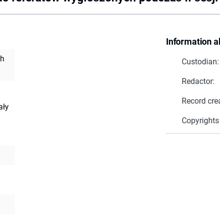
Information a
ch
Custodian:
Redactor:
Record cre
ały
Copyrights