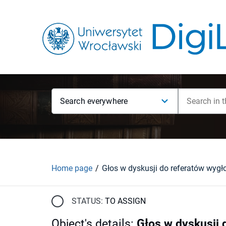
Search everywhere
Home page
STATUS:
TO ASSIGN
Object's details
:
Głos w dyskusji 