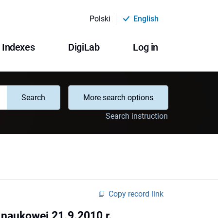
Polski
English
Indexes
DigiLab
Log in
Search
More search options
Search instruction
Copy record link
 naukowej 21.9.2010 r.