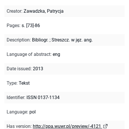
Creator
:
Zawadzka, Patrycja
Pages
:
s. [73]-86
Description
:
Bibliogr.
;
Streszcz. w jęz. ang.
Language of abstract
:
eng
Date issued
:
2013
Type
:
Tekst
Identifier
:
ISSN 0137-1134
Language
:
pol
Has version
:
http://ppa.wuwr.pl/preview/-4121