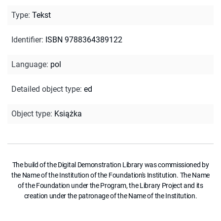
Type
:
Tekst
Identifier
:
ISBN 9788364389122
Language
:
pol
Detailed object type
:
ed
Object type
:
Książka
The build of the Digital Demonstration Library was commissioned by
the Name of the Institution of the Foundation's Institution. The Name
of the Foundation under the Program, the Library Project and its
creation under the patronage of the Name of the Institution.