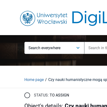
Search everywhere
Home page
STATUS:
TO ASSIGN
Object's details
:
Czy nauki human