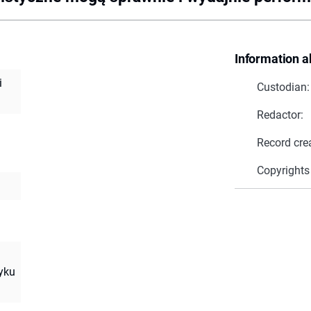
Information a
i
Custodian:
Redactor:
Record cre
Copyrights
yku