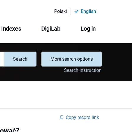
Polski
English
Indexes
DigiLab
Log in
Search
More search options
Search instruction
Copy record link
mować?