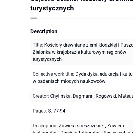
turystycznych
Description
Title
:
Kościoły drewniane ziemi kłodzkiej i Pusz
Zielonka w krajobrazie kulturowym regionów
turystycznych
Collective work title
:
Dydaktyka, edukacja i kultu
w badaniach młodych naukowców
Creator
:
Chylińska, Dagmara
;
Rogowski, Mateu
Pages
:
S. 77-94
Description
:
Zawiera streszczenie.
;
Zawiera
bibliografię.
;
Zawiera fotografie.
;
Recenzent: pr