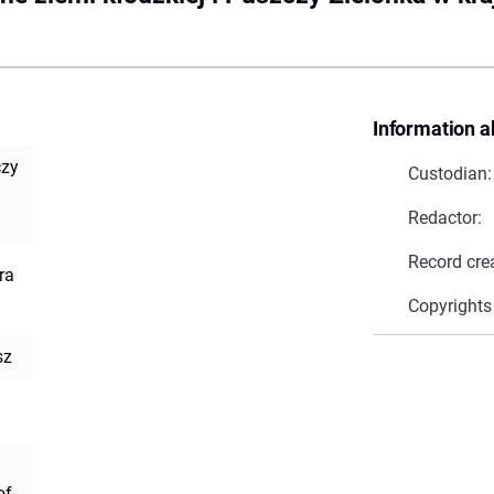
Information a
czy
Custodian:
Redactor:
Record cre
ra
Copyrights
sz
of.