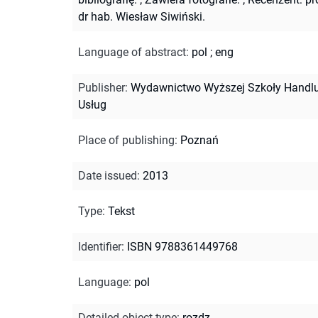
dr hab. Wiesław Siwiński.
Language of abstract
:
pol
;
eng
Publisher
:
Wydawnictwo Wyższej Szkoły Handlu
Usług
Place of publishing
:
Poznań
Date issued
:
2013
Type
:
Tekst
Identifier
:
ISBN 9788361449768
Language
:
pol
Detailed object type
:
rozdz