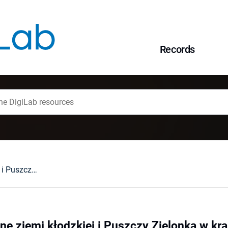
Records
Kościoły drewniane ziemi kłodzkiej i Puszczy Zielonka w krajobrazie kulturowym regionów turystycznych
ne ziemi kłodzkiej i Puszczy Zielonka w kr