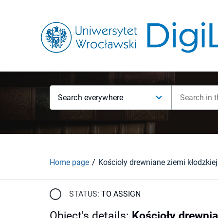
Search everywhere
Home page
STATUS:
TO ASSIGN
Object's details
:
Kościoły drewnia