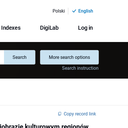
Polski
English
Indexes
DigiLab
Log in
Search
More search options
Search instruction
Copy record link
ajobrazie kulturowym regionów