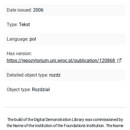
Date issued
:
2006
Type
:
Tekst
Language
:
pol
Has version
:
https://repozytorium.uni.wroc.pl/publication/120868
Detailed object type
:
rozdz
Object type
:
Rozdział
The build of the Digital Demonstration Library was commissioned by
the Name of the Institution of the Foundation's Institution. The Name