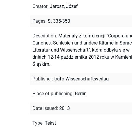
Creator
:
Jarosz, Józef
Pages
:
S. 335-350
Description
:
Materiały z konferencji "Corpora un
Canones. Schlesien und andere Räume in Sprac
Literatur und Wissenschaft", która odbyła się w
dniach 12-14 października 2012 roku w Kamien
Śląskim.
Publisher
:
trafo Wissenschaftsverlag
Place of publishing
:
Berlin
Date issued
:
2013
Type
:
Tekst