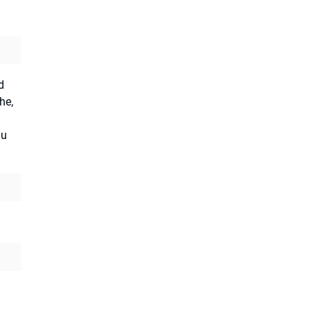
d
he,
iu