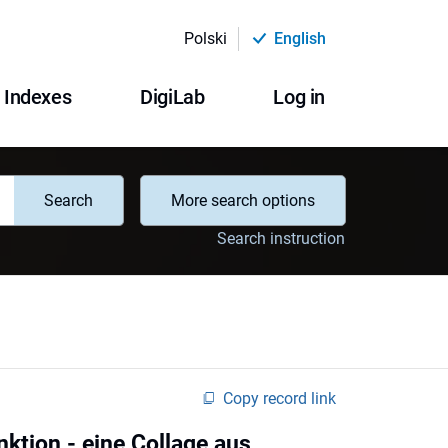
Polski
English
Indexes
DigiLab
Log in
Search
More search options
Search instruction
Copy record link
ktion - eine Collage aus