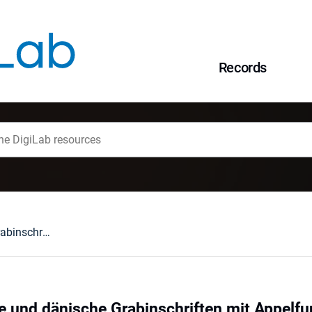
Records
Deutschsprachige und dänische Grabinschriften mit Appelfunktion - eine Collage aus kanonischen und unkonventionellen Persuasionszeilen
 und dänische Grabinschriften mit Appelfun