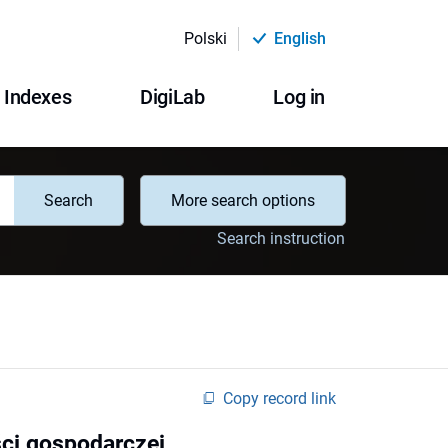
Polski
English
Indexes
DigiLab
Log in
Search
More search options
Search instruction
Copy record link
ści gospodarczej