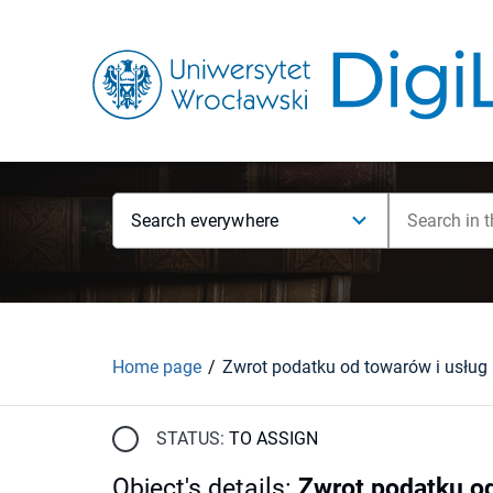
Search everywhere
Home page
STATUS:
TO ASSIGN
Object's details
:
Zwrot podatku od