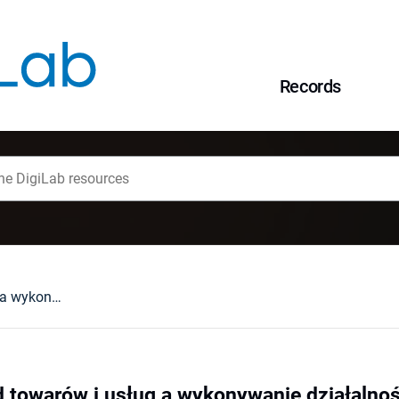
Records
Zwrot podatku od towarów i usług a wykonywanie działalności gospodarczej
 towarów i usług a wykonywanie działalno