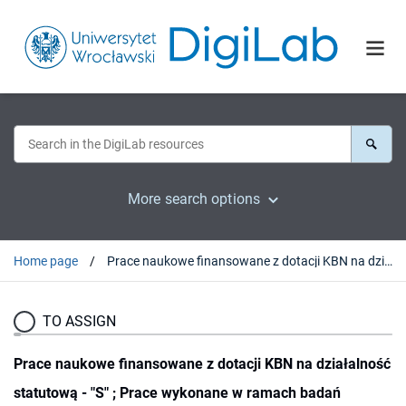
More search options
Home page
Prace naukowe finansowane z dotacji KBN na działalność statutową - "S" ; Prace wykonane w ramach badań własnych (z funduszy UWr.) ; Prace wykonane w ramach grantów wewnetrznych - "w" ; inne prace niepublikowane wykonane przez pracowników Zakładu Hydrogeologii w Uniwersytecie Wrocławskim oraz poza uczelnią
TO ASSIGN
Prace naukowe finansowane z dotacji KBN na działalność
statutową - "S" ; Prace wykonane w ramach badań