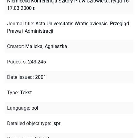
Niemiecka Konferencja Szkoły Praw Człowieka, Ryga 16-
17.03.2000 r.
Journal title
:
Acta Universitatis Wratislaviensis. Przegląd
Prawa i Administracji
Creator
:
Malicka, Agnieszka
Pages
:
s. 243-245
Date issued
:
2001
Type
:
Tekst
Language
:
pol
Detailed object type
:
ispr