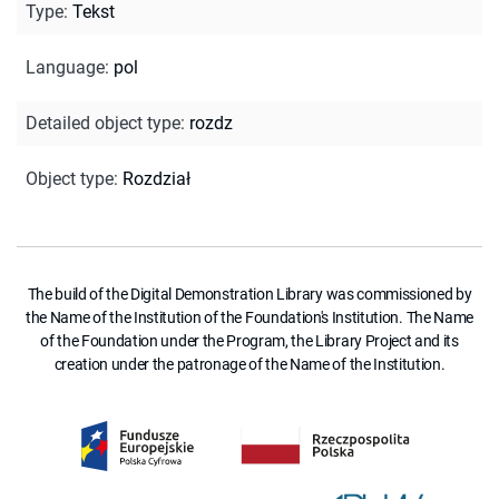
Type
:
Tekst
Language
:
pol
Detailed object type
:
rozdz
Object type
:
Rozdział
The build of the Digital Demonstration Library was commissioned by
the Name of the Institution of the Foundation's Institution. The Name
of the Foundation under the Program, the Library Project and its
creation under the patronage of the Name of the Institution.