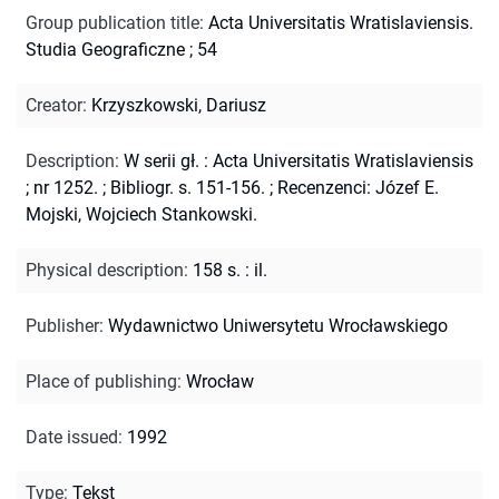
Group publication title
:
Acta Universitatis Wratislaviensis.
Studia Geograficzne ; 54
Creator
:
Krzyszkowski, Dariusz
Description
:
W serii gł. : Acta Universitatis Wratislaviensis
; nr 1252.
;
Bibliogr. s. 151-156.
;
Recenzenci: Józef E.
Mojski, Wojciech Stankowski.
Physical description
:
158 s. : il.
Publisher
:
Wydawnictwo Uniwersytetu Wrocławskiego
Place of publishing
:
Wrocław
Date issued
:
1992
Type
:
Tekst