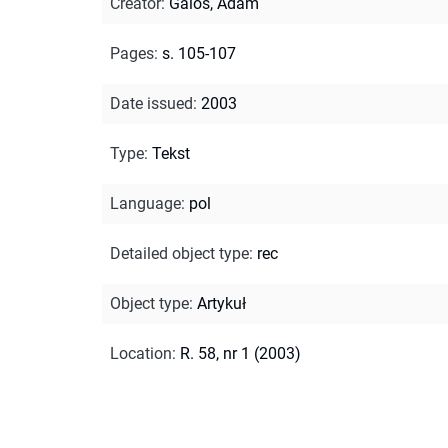
Creator
:
Galos, Adam
Pages
:
s. 105-107
Date issued
:
2003
Type
:
Tekst
Language
:
pol
Detailed object type
:
rec
Object type
:
Artykuł
Location
:
R. 58, nr 1 (2003)