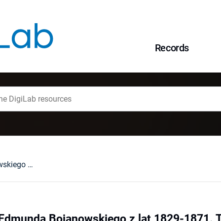
Records
Korespondencja Edmunda Bojanowskiego z lat 1829-1871. T. 1-2, T. 1, Listy Edmunda Bojanowskiego z lat 1829-1871, T. 2, Listy do Edmunda Bojanowskiego z lat 1829-1868 / objaśnił, skomentował i zarysem monograficznym poprzedził Leonard Smołka. Wrocław, 2001 : [recenzja].
dmunda Bojanowskiego z lat 1829-1871. T. 