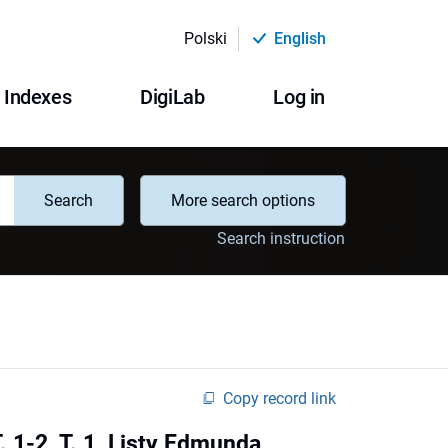
Polski
English
Indexes
DigiLab
Log in
Search
More search options
Search instruction
Copy record link
1-2, T. 1, Listy Edmunda