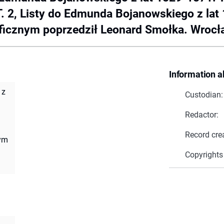
. 2, Listy do Edmunda Bojanowskiego z lat 
cznym poprzedził Leonard Smołka. Wrocław,
Information a
 z
Custodian:
Redactor:
Record cre
nym
Copyrights