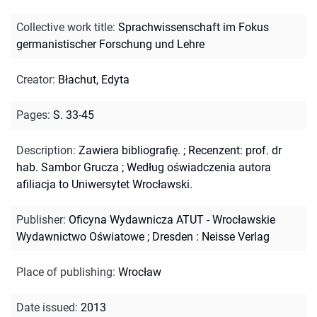
Collective work title
:
Sprachwissenschaft im Fokus
germanistischer Forschung und Lehre
Creator
:
Błachut, Edyta
Pages
:
S. 33-45
Description
:
Zawiera bibliografię.
;
Recenzent: prof. dr
hab. Sambor Grucza
;
Według oświadczenia autora
afiliacja to Uniwersytet Wrocławski.
Publisher
:
Oficyna Wydawnicza ATUT - Wrocławskie
Wydawnictwo Oświatowe ; Dresden : Neisse Verlag
Place of publishing
:
Wrocław
Date issued
:
2013