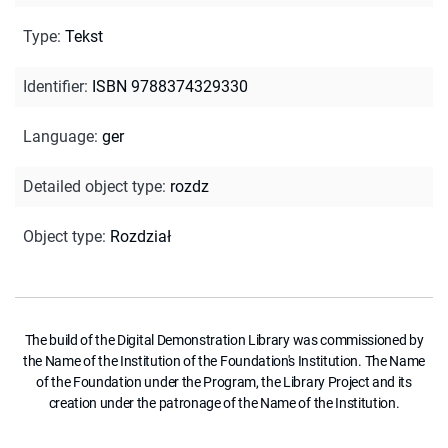
Type
:
Tekst
Identifier
:
ISBN 9788374329330
Language
:
ger
Detailed object type
:
rozdz
Object type
:
Rozdział
The build of the Digital Demonstration Library was commissioned by
the Name of the Institution of the Foundation's Institution. The Name
of the Foundation under the Program, the Library Project and its
creation under the patronage of the Name of the Institution.