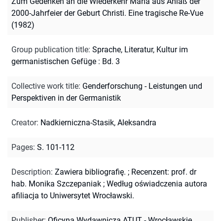
Zum Gedenken an die Wiederkehr Mariä aus Anlaß der
2000-Jahrfeier der Geburt Christi. Eine tragische Re-Vue
(1982)
Group publication title
:
Sprache, Literatur, Kultur im
germanistischen Gefüge : Bd. 3
Collective work title
:
Genderforschung - Leistungen und
Perspektiven in der Germanistik
Creator
:
Nadkierniczna-Stasik, Aleksandra
Pages
:
S. 101-112
Description
:
Zawiera bibliografię.
;
Recenzent: prof. dr
hab. Monika Szczepaniak
;
Według oświadczenia autora
afiliacja to Uniwersytet Wrocławski.
Publisher
:
Oficyna Wydawnicza ATUT - Wrocławskie