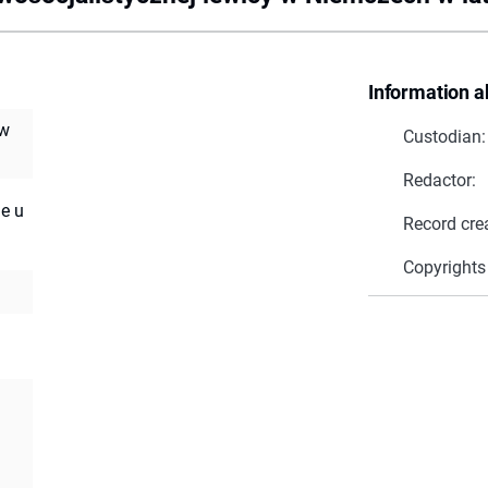
Information a
 w
Custodian:
Redactor:
ne u
Record cre
Copyrights