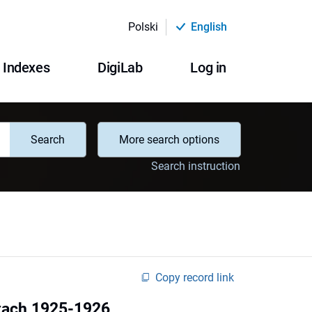
Polski
English
Indexes
DigiLab
Log in
Search
More search options
Search instruction
Copy record link
atach 1925-1926