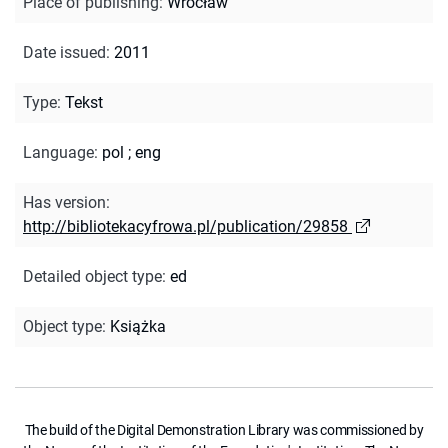
Place of publishing
:
Wrocław
Date issued
:
2011
Type
:
Tekst
Language
:
pol
;
eng
Has version
:
http://bibliotekacyfrowa.pl/publication/29858
Detailed object type
:
ed
Object type
:
Książka
The build of the Digital Demonstration Library was commissioned by