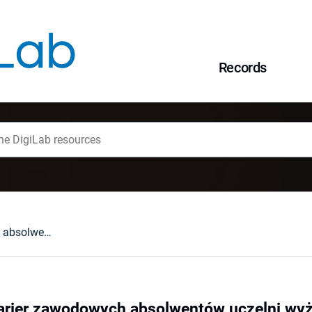
Records
Monitorowanie karier zawodowych absolwentów uczelni wyższych jako narzędzie komunikacji w podnoszeniu jakości kształcenia
arier zawodowych absolwentów uczelni wyż