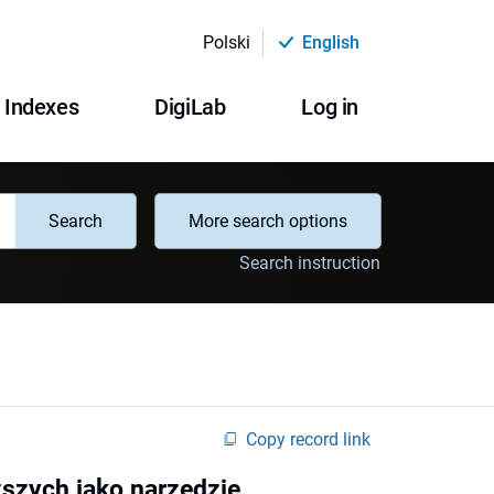
Polski
English
Indexes
DigiLab
Log in
Search
More search options
Search instruction
Copy record link
szych jako narzędzie