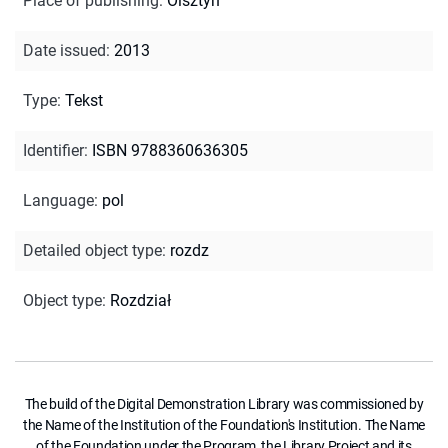
Place of publishing
:
Olsztyn
Date issued
:
2013
Type
:
Tekst
Identifier
:
ISBN 9788360636305
Language
:
pol
Detailed object type
:
rozdz
Object type
:
Rozdział
The build of the Digital Demonstration Library was commissioned by
the Name of the Institution of the Foundation's Institution. The Name
of the Foundation under the Program, the Library Project and its