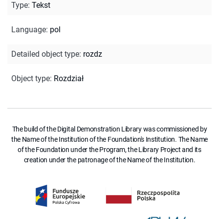
Type
:
Tekst
Language
:
pol
Detailed object type
:
rozdz
Object type
:
Rozdział
The build of the Digital Demonstration Library was commissioned by
the Name of the Institution of the Foundation's Institution. The Name
of the Foundation under the Program, the Library Project and its
creation under the patronage of the Name of the Institution.