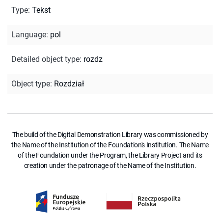
Type
:
Tekst
Language
:
pol
Detailed object type
:
rozdz
Object type
:
Rozdział
The build of the Digital Demonstration Library was commissioned by
the Name of the Institution of the Foundation's Institution. The Name
of the Foundation under the Program, the Library Project and its
creation under the patronage of the Name of the Institution.