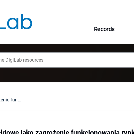
Records
Przestępstwa giełdowe jako zagrożenie funkcjonowania rynku kapitałowego
łdowe jako zagrożenie funkcjonowania ryn