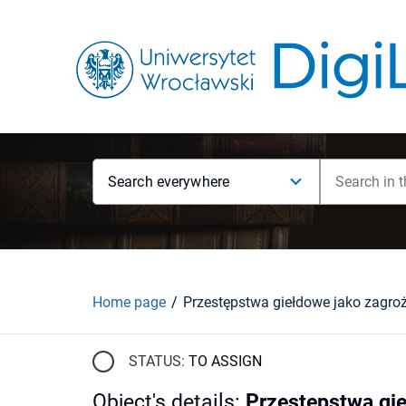
Search everywhere
Home page
STATUS:
TO ASSIGN
Object's details
:
Przestępstwa gie