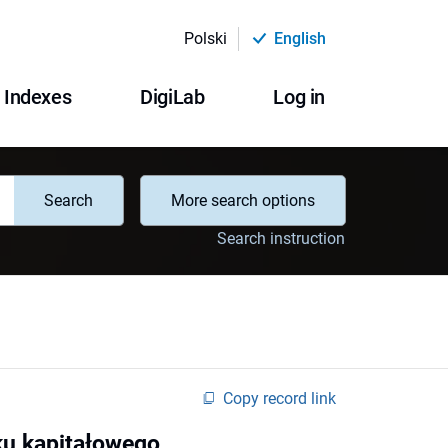
Polski
English
Indexes
DigiLab
Log in
Search
More search options
Search instruction
Copy record link
ku kapitałowego