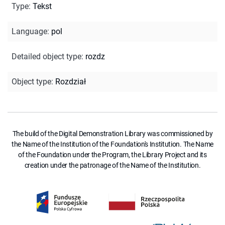
Type
:
Tekst
Language
:
pol
Detailed object type
:
rozdz
Object type
:
Rozdział
The build of the Digital Demonstration Library was commissioned by
the Name of the Institution of the Foundation's Institution. The Name
of the Foundation under the Program, the Library Project and its
creation under the patronage of the Name of the Institution.