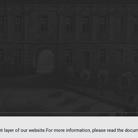
on
dLibra 7.0.0-SNAPSHOT
software created by
Poznan Supercomputing and Ne
nt layer of our website.For more information, please read the doc