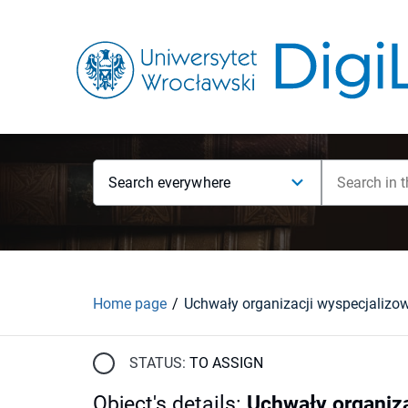
Search everywhere
Home page
STATUS:
TO ASSIGN
Object's details
:
Uchwały organiz