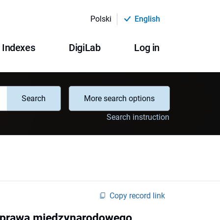
Polski
English
Indexes
DigiLab
Log in
Search
More search options
Search instruction
Copy record link
o prawa międzynarodowego