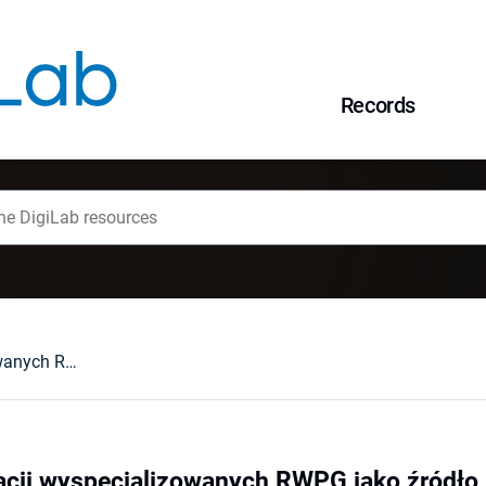
Records
Uchwały organizacji wyspecjalizowanych RWPG jako źródło prawa międzynarodowego
acji wyspecjalizowanych RWPG jako źródł