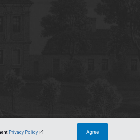
tworking Center
Agree
ument
Privacy Policy