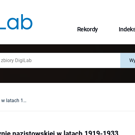
Rekordy
Indek
Wy
Żydzi w doktrynie nazistowskiej w latach 1919-1933
ynie nazistowskiej w latach 1919-1933