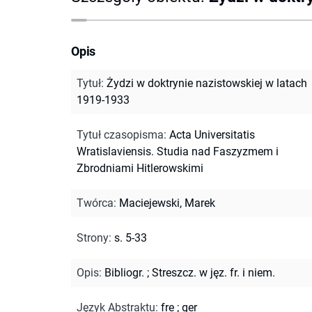
Opis
Tytuł
:
Żydzi w doktrynie nazistowskiej w latach
1919-1933
Tytuł czasopisma
:
Acta Universitatis
Wratislaviensis. Studia nad Faszyzmem i
Zbrodniami Hitlerowskimi
Twórca
:
Maciejewski, Marek
Strony
:
s. 5-33
Opis
:
Bibliogr.
;
Streszcz. w jęz. fr. i niem.
Język Abstraktu
:
fre
;
ger