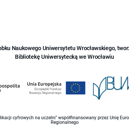
obku Naukowego Uniwersytetu Wrocławskiego, tworz
Bibliotekę Uniwersytecką we Wrocławiu
likacji cyfrowych na uczelni" współfinansowany przez Unię Eu
Regionalnego