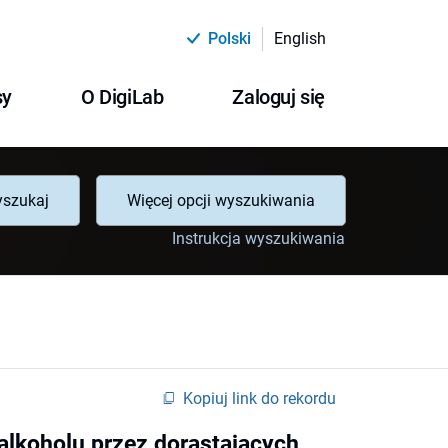
Polski
English
sy
O DigiLab
Zaloguj się
szukaj
Więcej opcji wyszukiwania
Instrukcja wyszukiwania
Kopiuj link do rekordu
lkoholu przez dorastających