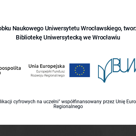
obku Naukowego Uniwersytetu Wrocławskiego, tworz
Bibliotekę Uniwersytecką we Wrocławiu
likacji cyfrowych na uczelni" współfinansowany przez Unię Eu
Regionalnego