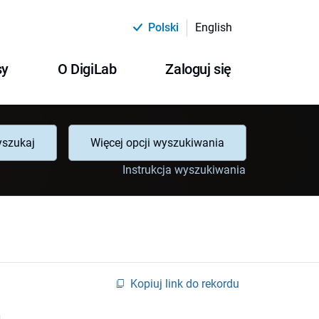
Polski
English
sy
O DigiLab
Zaloguj się
szukaj
Więcej opcji wyszukiwania
Instrukcja wyszukiwania
Kopiuj link do rekordu
a