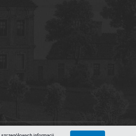
 szczegółowych informacji,
 Superkomputerowo-Sieciowe