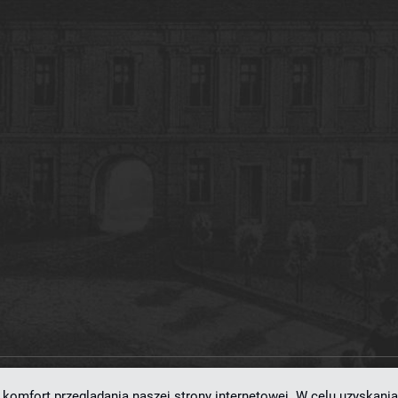
komfort przeglądania naszej strony internetowej. W celu uzyskania
ramowaniu
dLibra 7.0.0-SNAPSHOT
opracowanemu przez
Poznańskie Centrum