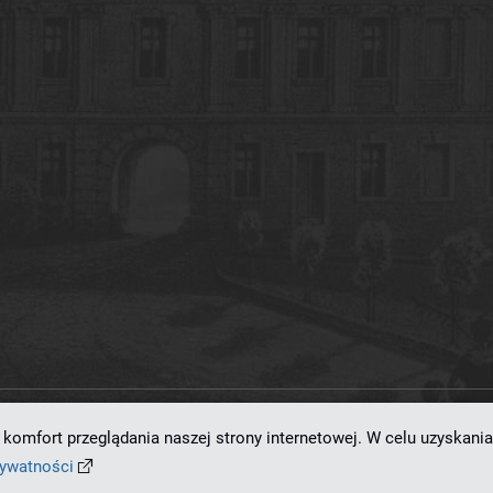
komfort przeglądania naszej strony internetowej. W celu uzyskania
ramowaniu
dLibra 7.0.0-SNAPSHOT
opracowanemu przez
Poznańskie Centrum
rywatności