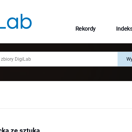
Rekordy
Indek
Wy
cka ze sztuką