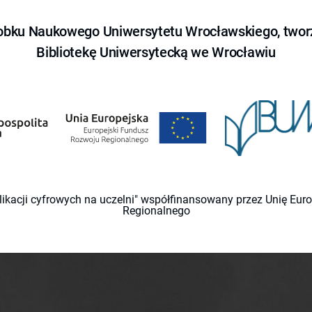
obku Naukowego Uniwersytetu Wrocławskiego, tworz
Bibliotekę Uniwersytecką we Wrocławiu
likacji cyfrowych na uczelni" współfinansowany przez Unię Eu
Regionalnego