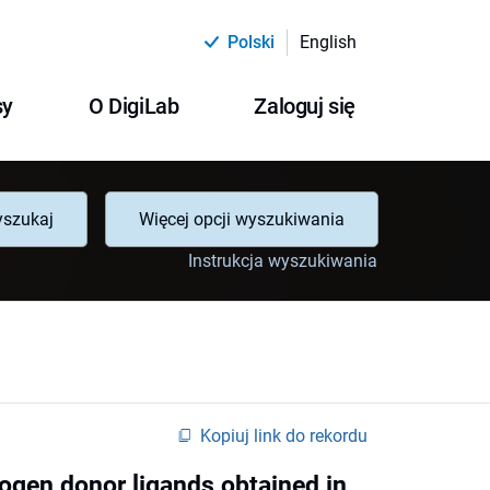
Polski
English
sy
O DigiLab
Zaloguj się
szukaj
Więcej opcji wyszukiwania
Instrukcja wyszukiwania
Kopiuj link do rekordu
ogen donor ligands obtained in