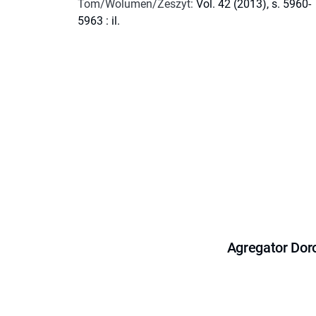
Tom/Wolumen/Zeszyt
:
Vol. 42 (2013), s. 5960-
5963 : il.
Agregator Dor