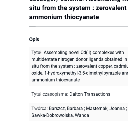
situ from the system : zerovalen
ammonium thiocyanate
Opis
Tytuł
:
Assembling novel Cd(II) complexes with
multidentate nitrogen donor ligands obtained in
situ from the system : zerovalent copper, cadm
oxide, 1-hydroxymethyl-3,5-dimethylpyrazole an
ammonium thiocyanate
Tytuł czasopisma
:
Dalton Transactions
Twórca
:
Barszcz, Barbara
;
Masternak, Joanna
;
Sawka-Dobrowolska, Wanda