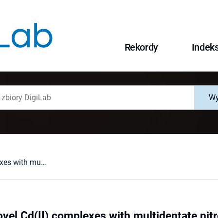
Rekordy
Indek
Wy
Assembling novel Cd(II) complexes with multidentate nitrogen donor ligands obtained in situ from the system : zerovalent copper, cadmium oxide, 1-hydroxymethyl-3,5-dimethylpyrazole and ammonium thiocyanate
vel Cd(II) complexes with multidentate nitr