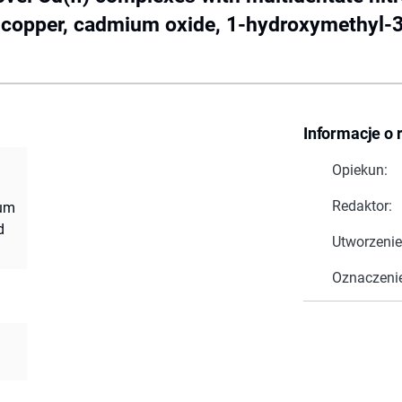
t copper, cadmium oxide, 1-hydroxymethyl-
Informacje o 
Opiekun:
Redaktor:
ium
d
Utworzenie
Oznaczeni