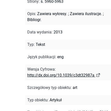
Strony
:
s. 5960-5963
Opis
:
Zawiera wykresy.
;
Zawiera ilustracje.
;
Bibliogr.
Data wydania
:
2013
Typ
:
Tekst
Język publikacji
:
eng
Wersja Cyfrowa
:
http://dx.doi.org/10.1039/c3dt32987a
Szczegółowy typ obiektu
:
art
Typ obiektu
:
Artykuł