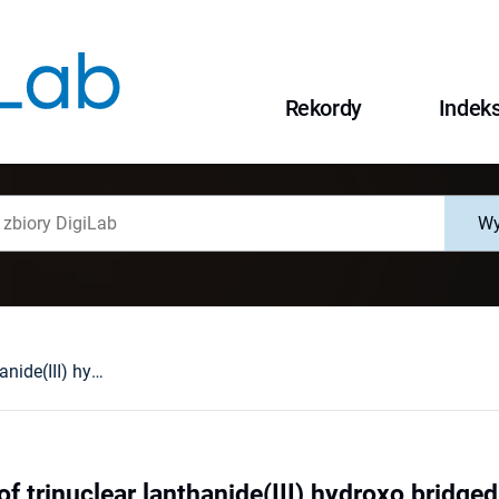
Rekordy
Indek
Wy
Incorporation of trinuclear lanthanide(III) hydroxo bridged clusters in macrocyclic frameworks
of trinuclear lanthanide(III) hydroxo bridge