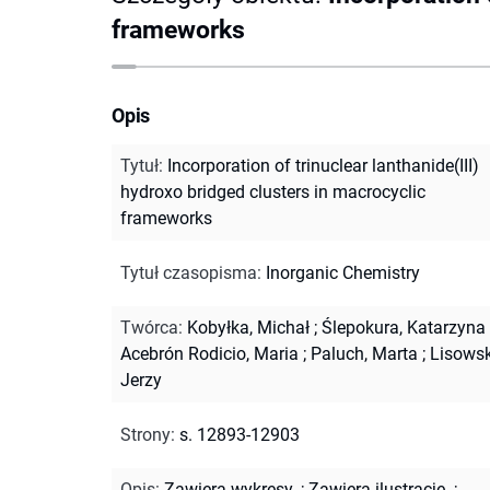
frameworks
Opis
Tytuł
:
Incorporation of trinuclear lanthanide(III)
hydroxo bridged clusters in macrocyclic
frameworks
Tytuł czasopisma
:
Inorganic Chemistry
Twórca
:
Kobyłka, Michał
;
Ślepokura, Katarzyna
Acebrón Rodicio, Maria
;
Paluch, Marta
;
Lisowsk
Jerzy
Strony
:
s. 12893-12903
Opis
:
Zawiera wykresy.
;
Zawiera ilustracje.
;