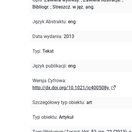
Bibliogr.
;
Streszcz. w jęz. ang.
Język Abstraktu
:
eng
Data wydania
:
2013
Typ
:
Tekst
Język publikacji
:
eng
Wersja Cyfrowa
:
http://dx.doi.org/10.1021/ic400508y
Szczegółowy typ obiektu
:
art
Typ obiektu
:
Artykuł
Tom/Wolumen/Zeszyt
:
Vol. 52, iss. 22 (2013), s