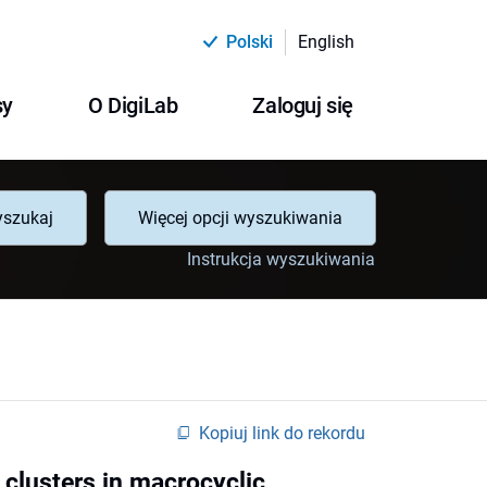
Polski
English
sy
O DigiLab
Zaloguj się
szukaj
Więcej opcji wyszukiwania
Instrukcja wyszukiwania
Kopiuj link do rekordu
d clusters in macrocyclic