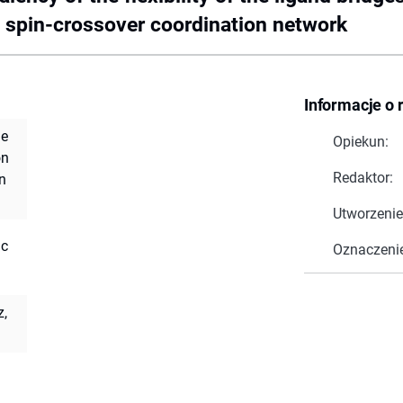
D spin-crossover coordination network
Informacje o 
he
Opiekun:
on
Redaktor:
n
Utworzenie
ic
Oznaczeni
z,