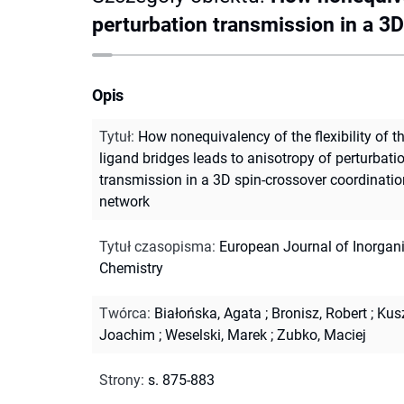
perturbation transmission in a 3
Opis
Tytuł
:
How nonequivalency of the flexibility of t
ligand bridges leads to anisotropy of perturbati
transmission in a 3D spin-crossover coordinatio
network
Tytuł czasopisma
:
European Journal of Inorgan
Chemistry
Twórca
:
Białońska, Agata
;
Bronisz, Robert
;
Kus
Joachim
;
Weselski, Marek
;
Zubko, Maciej
Strony
:
s. 875-883