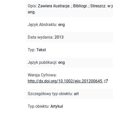
Opis
:
Zawiera ilustracje.
;
Bibliogr.
;
Streszcz. w j
ang.
Język Abstraktu
:
eng
Data wydania
:
2013
Typ
:
Tekst
Język publikacji
:
eng
Wersja Cyfrowa
:
http://dx.doi.org/10.1002/ejic.201200645
Szczegółowy typ obiektu
:
art
Typ obiektu
:
Artykuł