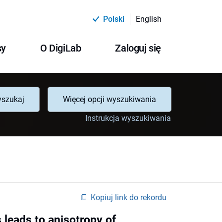
Polski
English
sy
O DigiLab
Zaloguj się
szukaj
Więcej opcji wyszukiwania
Instrukcja wyszukiwania
Kopiuj link do rekordu
s leads to anisotropy of