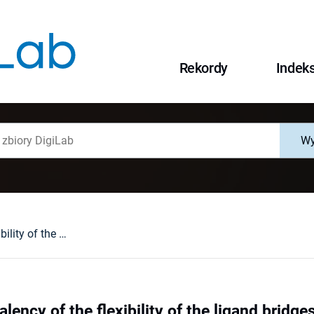
Rekordy
Indek
Wy
How nonequivalency of the flexibility of the ligand bridges leads to anisotropy of perturbation transmission in a 3D spin-crossover coordination network
ency of the flexibility of the ligand bridge