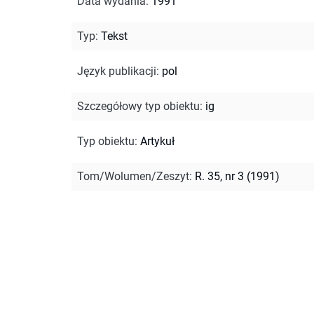
Data wydania
:
1991
Typ
:
Tekst
Język publikacji
:
pol
Szczegółowy typ obiektu
:
ig
Typ obiektu
:
Artykuł
Tom/Wolumen/Zeszyt
:
R. 35, nr 3 (1991)