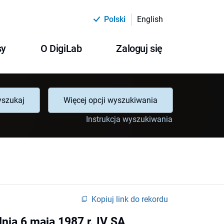
Polski
English
sy
O DigiLab
Zaloguj się
szukaj
Więcej opcji wyszukiwania
Instrukcja wyszukiwania
Kopiuj link do rekordu
nia 6 maja 1987 r. IV SA