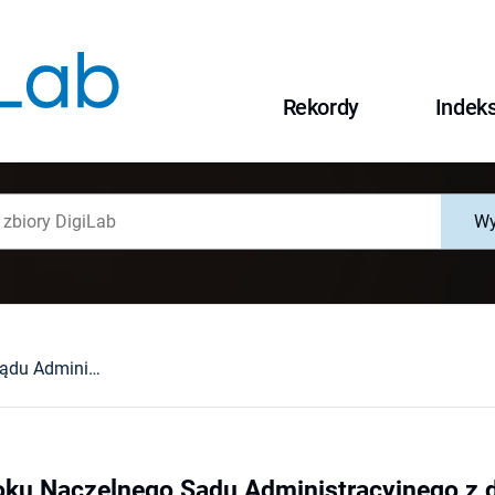
Rekordy
Indek
Wy
Glosa [do wyroku Naczelnego Sądu Administracyjnego z dnia 6 maja 1987 r. IV SA 1050/86]
oku Naczelnego Sądu Administracyjnego z d