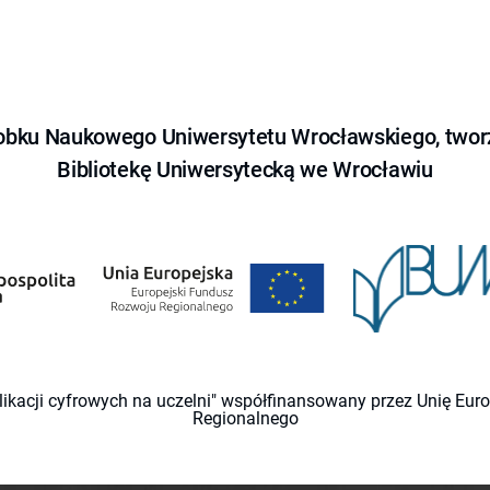
obku Naukowego Uniwersytetu Wrocławskiego, tworz
Bibliotekę Uniwersytecką we Wrocławiu
likacji cyfrowych na uczelni" współfinansowany przez Unię Eu
Regionalnego