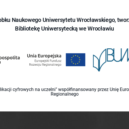
obku Naukowego Uniwersytetu Wrocławskiego, tworz
Bibliotekę Uniwersytecką we Wrocławiu
likacji cyfrowych na uczelni" współfinansowany przez Unię Eu
Regionalnego