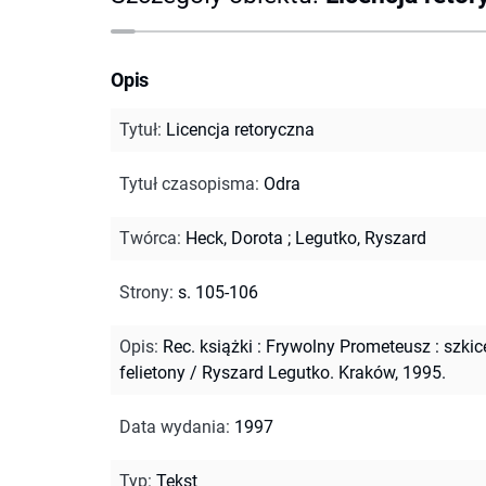
Opis
Tytuł
:
Licencja retoryczna
Tytuł czasopisma
:
Odra
Twórca
:
Heck, Dorota
;
Legutko, Ryszard
Strony
:
s. 105-106
Opis
:
Rec. książki : Frywolny Prometeusz : szkice
felietony / Ryszard Legutko. Kraków, 1995.
Data wydania
:
1997
Typ
:
Tekst