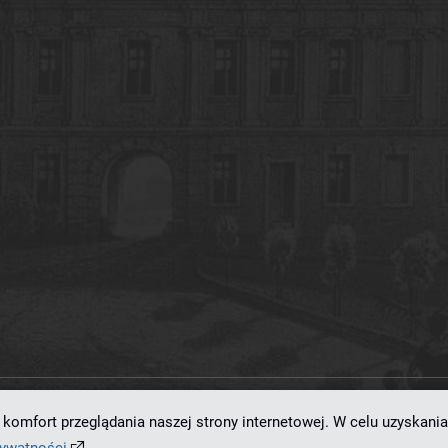
komfort przeglądania naszej strony internetowej. W celu uzyskania
ramowaniu
dLibra 7.0.0-SNAPSHOT
opracowanemu przez
Poznańskie Centrum