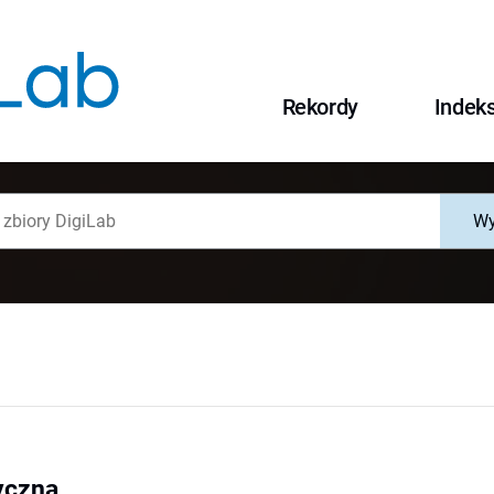
Rekordy
Indek
Wy
ryczna