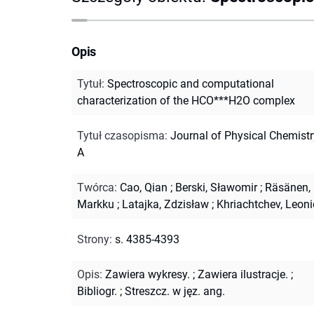
Opis
Tytuł
:
Spectroscopic and computational
characterization of the HCO***H2O complex
Tytuł czasopisma
:
Journal of Physical Chemistr
A
Twórca
:
Cao, Qian
;
Berski, Sławomir
;
Räsänen,
Markku
;
Latajka, Zdzisław
;
Khriachtchev, Leoni
Strony
:
s. 4385-4393
Opis
:
Zawiera wykresy.
;
Zawiera ilustracje.
;
Bibliogr.
;
Streszcz. w jęz. ang.