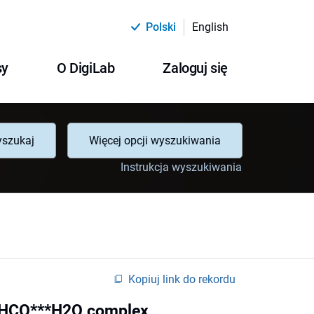
Polski
English
sy
O DigiLab
Zaloguj się
szukaj
Więcej opcji wyszukiwania
Instrukcja wyszukiwania
Kopiuj link do rekordu
he HCO***H2O complex