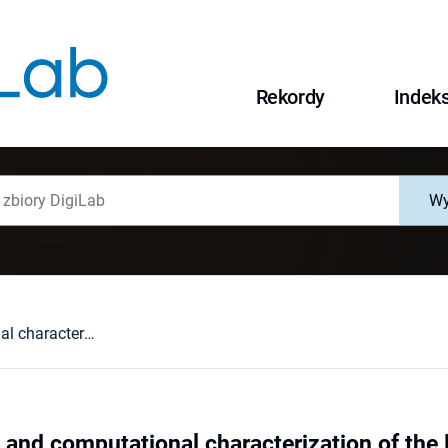
Rekordy
Indek
Wy
Spectroscopic and computational characterization of the HCO***H2O complex
 and computational characterization of t