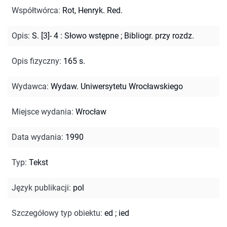
Współtwórca
:
Rot, Henryk. Red.
Opis
:
S. [3]- 4 : Słowo wstępne
;
Bibliogr. przy rozdz.
Opis fizyczny
:
165 s.
Wydawca
:
Wydaw. Uniwersytetu Wrocławskiego
Miejsce wydania
:
Wrocław
Data wydania
:
1990
Typ
:
Tekst
Język publikacji
:
pol
Szczegółowy typ obiektu
:
ed
;
ied