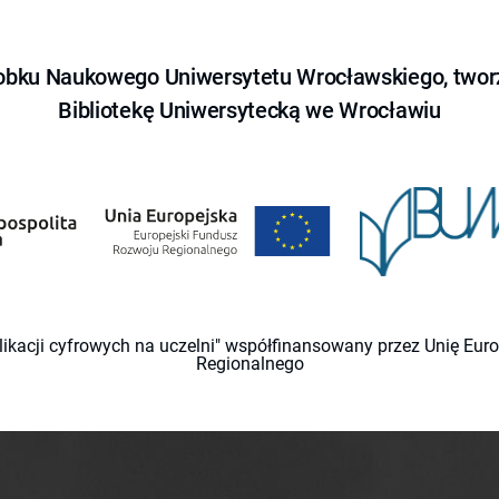
obku Naukowego Uniwersytetu Wrocławskiego, tworz
Bibliotekę Uniwersytecką we Wrocławiu
likacji cyfrowych na uczelni" współfinansowany przez Unię Eu
Regionalnego