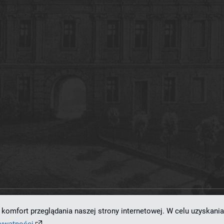
komfort przeglądania naszej strony internetowej. W celu uzyskania
ramowaniu
dLibra 7.0.0-SNAPSHOT
opracowanemu przez
Poznańskie Centrum