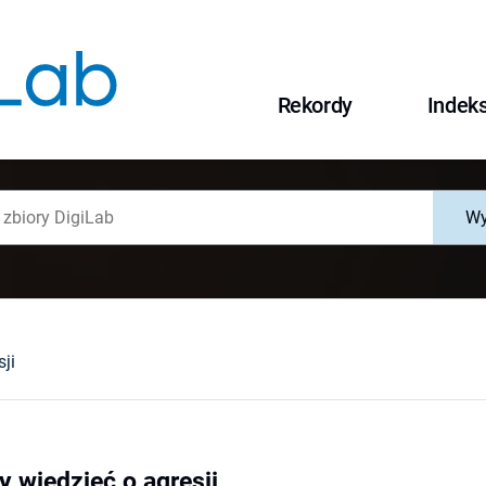
Rekordy
Indek
Wy
ji
 wiedzieć o agresji