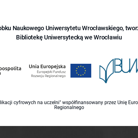
obku Naukowego Uniwersytetu Wrocławskiego, tworz
Bibliotekę Uniwersytecką we Wrocławiu
likacji cyfrowych na uczelni" współfinansowany przez Unię Eu
Regionalnego