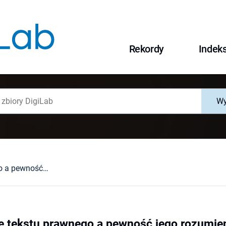
Rekordy
Indek
Wy
Sformułowanie tekstu prawnego a pewność jego rozumienia
 tekstu prawnego a pewność jego rozumie