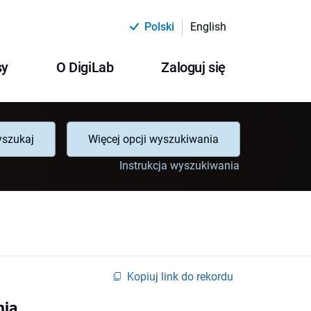
Polski
English
sy
O DigiLab
Zaloguj się
szukaj
Więcej opcji wyszukiwania
Instrukcja wyszukiwania
Kopiuj link do rekordu
nia