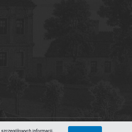
 szczegółowych informacji,
 Superkomputerowo-Sieciowe