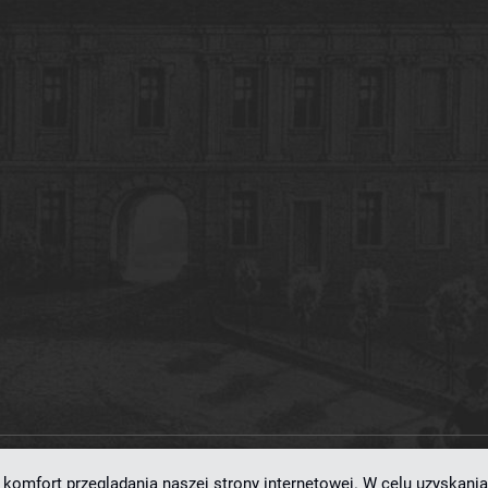
komfort przeglądania naszej strony internetowej. W celu uzyskania
ramowaniu
dLibra 7.0.0-SNAPSHOT
opracowanemu przez
Poznańskie Centrum